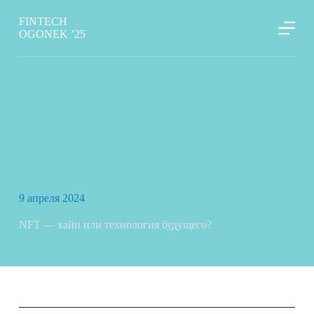
П
FINTECH
е
OGONEK ’25
р
е
й
т
и
к
с
у
т
и
9 апреля 2024
NFT — хайп или технология будущего?