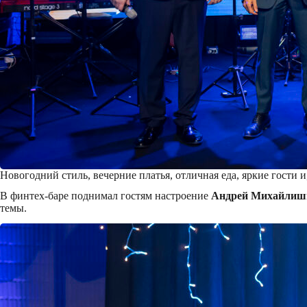
Новогодний стиль, вечерние платья, отличная еда, яркие гости
В финтех-баре поднимал гостям настроение
Андрей Михайлиш
темы.