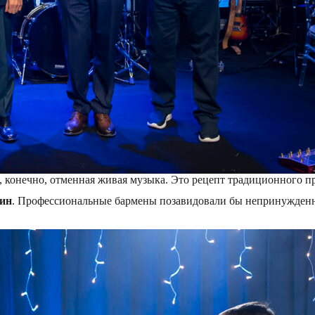
 и, конечно, отменная живая музыка. Это рецепт традиционного 
ин
. Профессиональные бармены позавидовали бы непринужденн