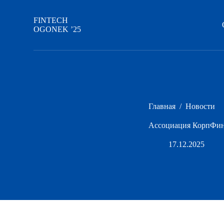
П
е
FINTECH
р
OGONEK ’25
е
й
т
и
к
с
у
т
Главная
/
Новости
и
Ассоциация КорпФин
17.12.2025