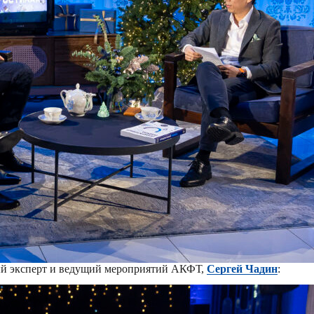
янный эксперт и ведущий мероприятий АКФТ,
Сергей Чадин
: