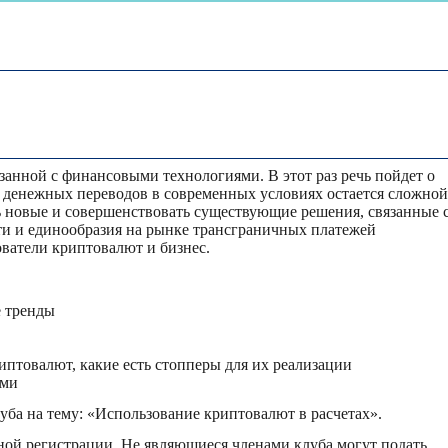
занной с финансовыми технологиями. В этот раз речь пойдет о
 денежных переводов в современных условиях остается сложно
 новые и совершенствовать существующие решения, связанные 
и и единообразия на рынке трансграничных платежей
ователи криптовалют и бизнес.
е тренды
птовалют, какие есть стопперы для их реализации
ами
уба на тему: «Использование криптовалют в расчетах».
ьной регистрации. Не являющиеся членами клуба могут подать