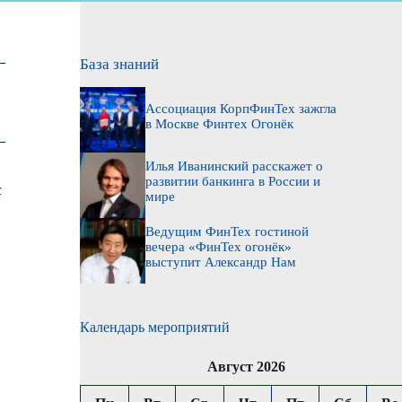
База знаний
Ассоциация КорпФинТех зажгла
в Москве Финтех Огонёк
Илья Иванинский расскажет о
й
развитии банкинга в России и
с
мире
Ведущим ФинТех гостиной
вечера «ФинТех огонёк»
выступит Александр Нам
Календарь мероприятий
Август 2026