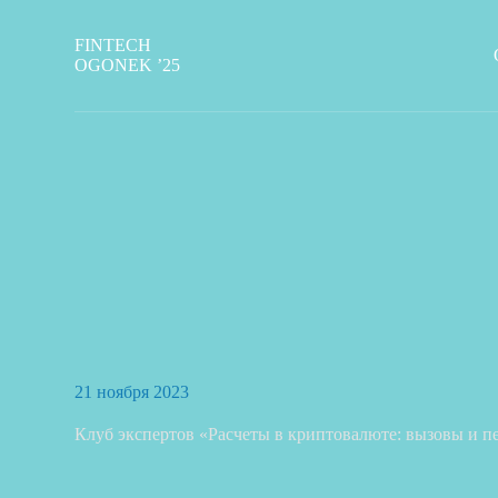
П
е
FINTECH
р
OGONEK ’25
е
й
т
и
к
с
у
т
и
21 ноября 2023
Клуб экспертов «Расчеты в криптовалюте: вызовы и 