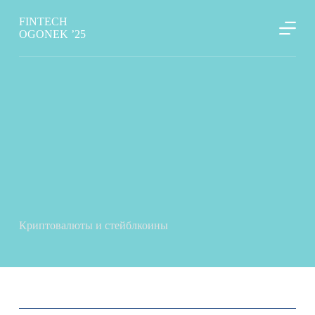
П
FINTECH
е
OGONEK ’25
р
е
й
т
и
к
с
у
т
и
Криптовалюты и стейблкоины